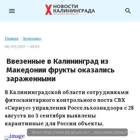
menu
search
Главная
/
Экономика
06/09/2017 — 09:03
Ввезенные в Калининград из
Македонии фрукты оказались
зараженными
В Калининградской области сотрудниками
фитосанитарного контрольного поста СВХ
«Сириус» управления Россельхознадзора с 28
августа по 3 сентября выявлены
карантинные для России объекты.
Фото: https://www.daf.qld.gov.au/__data/assets/image/0009/63