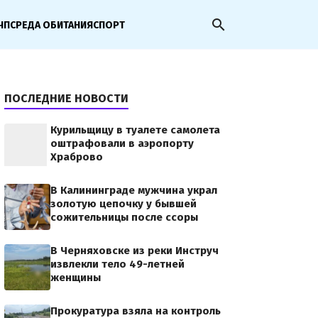
search
ЧП
СРЕДА ОБИТАНИЯ
СПОРТ
ПОСЛЕДНИЕ НОВОСТИ
Курильщицу в туалете самолета
оштрафовали в аэропорту
Храброво
В Калининграде мужчина украл
золотую цепочку у бывшей
сожительницы после ссоры
В Черняховске из реки Инструч
извлекли тело 49-летней
женщины
Прокуратура взяла на контроль