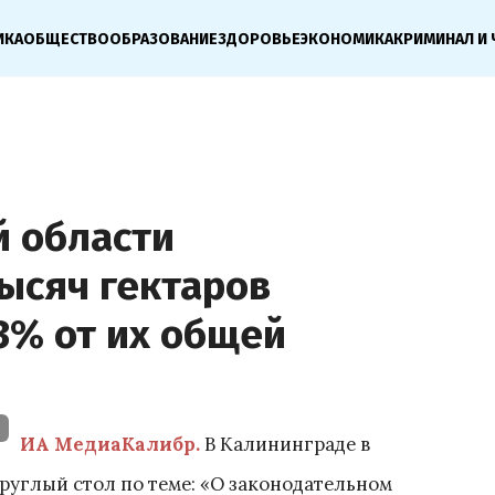
ИКА
ОБЩЕСТВО
ОБРАЗОВАНИЕ
ЗДОРОВЬЕ
ЭКОНОМИКА
КРИМИНАЛ И 
й области
ысяч гектаров
3% от их общей
ИА МедиаКалибр.
В Калининграде в
круглый стол по теме: «О законодательном