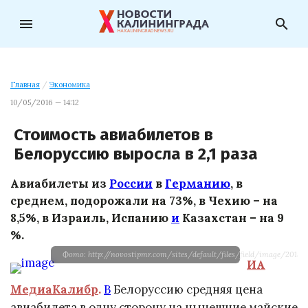
menu
search
Главная
/
Экономика
10/05/2016 — 14:12
Стоимость авиабилетов в
Белоруссию выросла в 2,1 раза
Авиабилеты из
России
в
Германию
, в
среднем, подорожали на 73%, в Чехию – на
8,5%, в Израиль, Испанию
и
Казахстан – на 9
%.
Фото: http://novostipmr.com/sites/default/files/field/image/201510
ИА
МедиаКалибр
.
В
Белоруссию средняя цена
авиабилета в одну сторону на нынешние майские