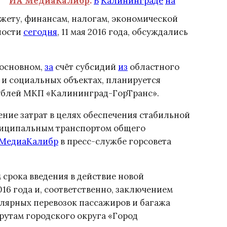
ИА МедиаКалибр
.
В
Калининграде
на
жету, финансам, налогам, экономической
ности
сегодня
, 11 мая 2016 года, обсуждались
 основном,
за
счёт субсидий
из
областного
 и социальных объектах, планируется
рублей МКП «Калининград-ГорТранс».
ение затрат в целях обеспечения стабильной
ниципальным транспортом общего
 МедиаКалибр
в пресс-службе горсовета
м срока введения в действие новой
2016 года и, соответственно, заключением
улярных перевозок пассажиров и багажа
утам городского округа «Город