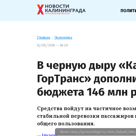
ПОЛИТ
Главная
/
Экономика
11/05/2016 — 18:20
В черную дыру «К
ГорТранс» дополни
бюджета 146 млн 
Средства пойдут на частичное воз
стабильной перевозки пассажиро
общего пользования.
Фото: http://gorsovetklgd.ru/sites/default/fil