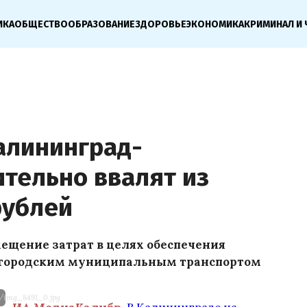
ИКА
ОБЩЕСТВО
ОБРАЗОВАНИЕ
ЗДОРОВЬЕ
ЭКОНОМИКА
КРИМИНАЛ И 
алининград-
тельно ввалят из
рублей
мещение затрат в целях обеспечения
в городским муниципальным транспортом
es/img_8491_0.jpg