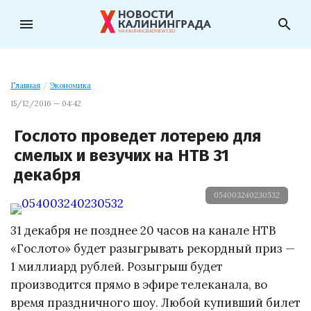
menu
search
Главная
/
Экономика
15/12/2016 — 04:42
Гослото проведет лотерею для
смелых и везучих на НТВ 31
декабря
054003240230532
31 декабря не позднее 20 часов на канале НТВ
«Гослото» будет разыгрывать рекордный приз —
1 миллиард рублей. Розыгрыш будет
производится прямо в эфире телеканала, во
время праздничного шоу. Любой купивший билет