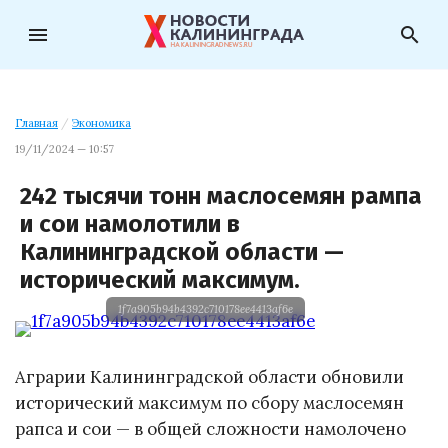
menu
search
Главная
/
Экономика
19/11/2024 — 10:57
242 тысячи тонн маслосемян рампа
и сои намолотили в
Калининградской области —
исторический максимум.
1f7a905b94b4392c710178ee4413af6e
Аграрии Калининградской области обновили
исторический максимум по сбору маслосемян
рапса и сои — в общей сложности намолочено