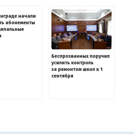
инграде начали
ть абонементы
ципальные
и
Беспрозванных поручил
усилить контроль
за ремонтом школ к 1
сентября