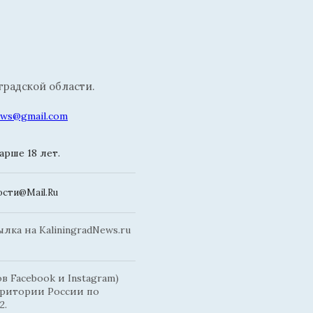
радской области.
news@gmail.com
рше 18 лет.
сти@Mail.Ru
ка на KaliningradNews.ru
 Facebook и Instagram)
рритории России по
2.