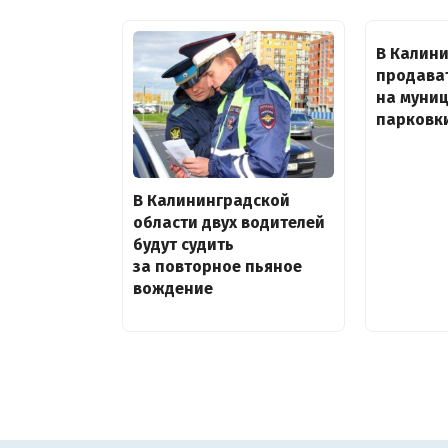
В Калин
продава
на муни
парковк
В Калининградской
области двух водителей
будут судить
за повторное пьяное
вождение