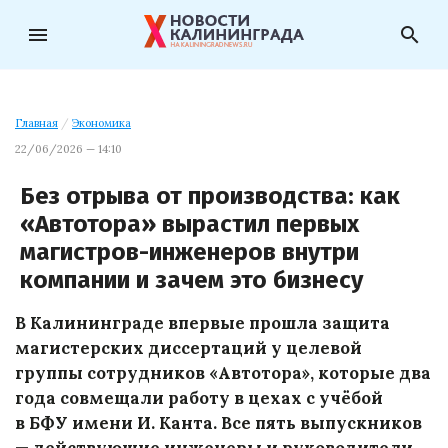
menu
search
Главная
/
Экономика
22/06/2026 — 14:10
Без отрыва от производства: как
«Автотора» вырастил первых
магистров-инженеров внутри
компании и зачем это бизнесу
В Калининграде впервые прошла защита
магистерских диссертаций у целевой
группы сотрудников «Автотора», которые два
года совмещали работу в цехах с учёбой
в БФУ имени И. Канта. Все пять выпускников
— действующие инженеры и руководители