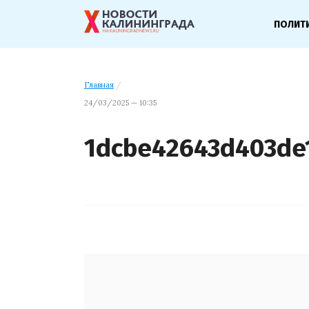
ПОЛИТ
Главная
/
24/03/2025 — 10:35
1dcbe42643d403de