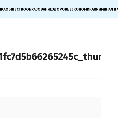
ИКА
ОБЩЕСТВО
ОБРАЗОВАНИЕ
ЗДОРОВЬЕ
ЭКОНОМИКА
КРИМИНАЛ И 
1fc7d5b66265245c_thumb.