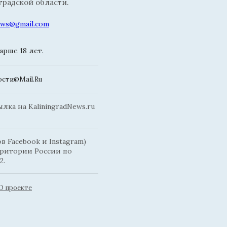
радской области.
news@gmail.com
рше 18 лет.
сти@Mail.Ru
ка на KaliningradNews.ru
 Facebook и Instagram)
рритории России по
2.
О проекте