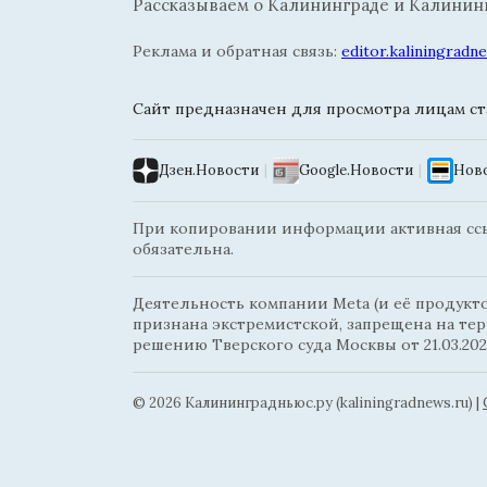
Рассказываем о Калининграде и Калининг
Реклама и обратная связь:
editor.kaliningrad
Сайт предназначен для просмотра лицам ста
Дзен.Новости
|
Google.Новости
|
Ново
При копировании информации активная ссыл
обязательна.
Деятельность компании Meta (и её продуктов
признана экстремистской, запрещена на те
решению Тверского суда Москвы от 21.03.202
© 2026 Калининградньюc.ру (kaliningradnews.ru)
|