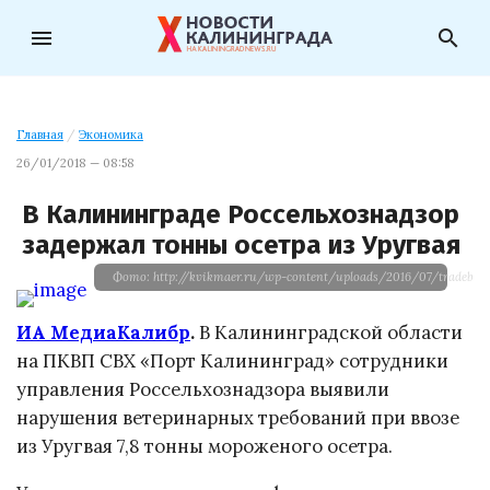
menu
search
Главная
/
Экономика
26/01/2018 — 08:58
В Калининграде Россельхознадзор
задержал тонны осетра из Уругвая
Фото: http://kvikmaer.ru/wp-content/uploads/2016/07/tradebo
ИА МедиаКалибр
.
В Калининградской области
на ПКВП СВХ «Порт Калининград» сотрудники
управления Россельхознадзора выявили
нарушения ветеринарных требований при ввозе
из Уругвая 7,8 тонны мороженого осетра.