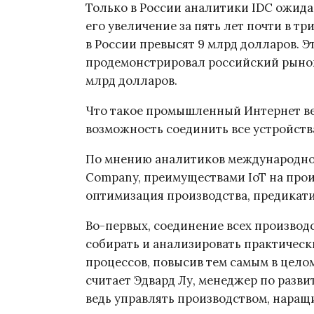
Только в России аналитики IDC ожида
его увеличение за пять лет почти в тр
в России превысят 9 млрд долларов. Эт
продемонстрировал российский рынок в
млрд долларов.
Что такое промышленный Интернет ве
возможность соединить все устройств
По мнению аналитиков международно
Company, преимуществами IoT на прои
оптимизация производства, предикат
Во-первых, соединение всех производ
собирать и анализировать практическ
процессов, повысив тем самым в цело
считает Эдвард Лу, менеджер по разв
ведь управлять производством, наращи