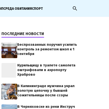
search
ЧП
СРЕДА ОБИТАНИЯ
СПОРТ
ПОСЛЕДНИЕ НОВОСТИ
Беспрозванных поручил усилить
контроль за ремонтом школ к 1
сентября
Курильщицу в туалете самолета
оштрафовали в аэропорту
Храброво
В Калининграде мужчина украл
золотую цепочку у бывшей
сожительницы после ссоры
В Черняховске из реки Инструч