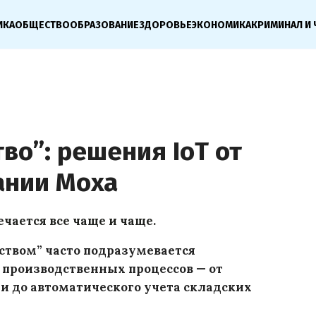
ИКА
ОБЩЕСТВО
ОБРАЗОВАНИЕ
ЗДОРОВЬЕ
ЭКОНОМИКА
КРИМИНАЛ И 
во”: решения IoT от
ании Моха
чается все чаще и чаще.
ством” часто подразумевается
 производственных процессов — от
и до автоматического учета складских