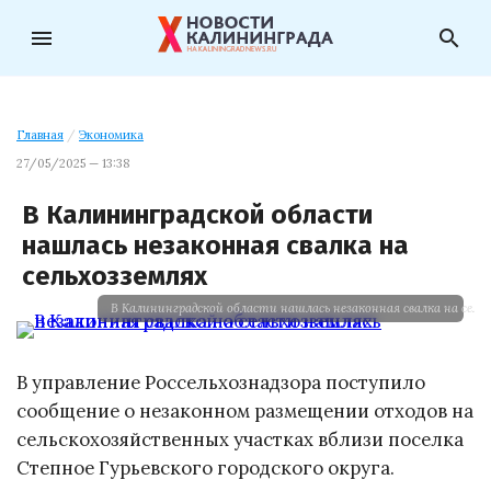
menu
search
Главная
/
Экономика
27/05/2025 — 13:38
В Калининградской области
нашлась незаконная свалка на
сельхозземлях
В Калининградской области нашлась незаконная свалка на сель
В управление Россельхознадзора поступило
сообщение о незаконном размещении отходов на
сельскохозяйственных участках вблизи поселка
Степное Гурьевского городского округа.