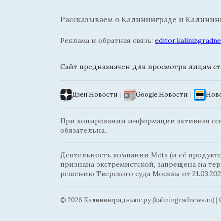
Рассказываем о Калининграде и Калининг
Реклама и обратная связь:
editor.kaliningrad
Сайт предназначен для просмотра лицам ста
Дзен.Новости
|
Google.Новости
|
Ново
При копировании информации активная ссыл
обязательна.
Деятельность компании Meta (и её продуктов
признана экстремистской, запрещена на те
решению Тверского суда Москвы от 21.03.202
© 2026 Калининградньюc.ру (kaliningradnews.ru)
|