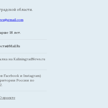
радской области.
news@gmail.com
рше 18 лет.
сти@Mail.Ru
ка на KaliningradNews.ru
 Facebook и Instagram)
рритории России по
2.
О проекте