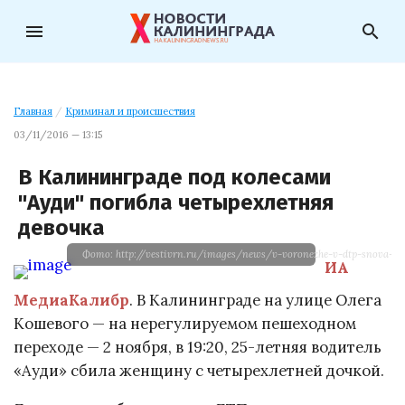
menu
search
Главная
/
Криминал и происшествия
03/11/2016 — 13:15
В Калининграде под колесами
"Ауди" погибла четырехлетняя
девочка
Фото: http://vestivrn.ru/images/news/v-voronezhe-v-dtp-snova-po
ИА
МедиаКалибр
. В Калининграде на улице Олега
Кошевого — на нерегулируемом пешеходном
переходе — 2 ноября, в 19:20, 25-летняя водитель
«Ауди» сбила женщину с четырехлетней дочкой.