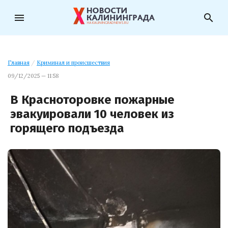
menu
search
Главная
/
Криминал и происшествия
09/12/2025 — 11:58
В Красноторовке пожарные
эвакуировали 10 человек из
горящего подъезда