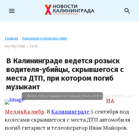
menu
search
Главная
/
Криминал и происшествия
09/09/2016 — 21:26
В Калининграде ведется розыск
водителя-убийцы, скрывшегося с
места ДТП, при котором погиб
музыкант
Фото: http://zapad24.ru/uploads/posts/2015-07/1436404550_fe0f71c
ИА
МедиаКалибр
.
В
Калининграде
5 сентября под
колесами скрывшегося с места ДТП автомобиля
погиб гитарист и телеоператор Иван Майоров.