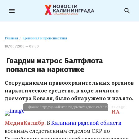
menu
search
Главная
/
Криминал и происшествия
10/06/2016 — 09:00
Гвардии матрос Балтфлота
попался на наркотике
Сотрудниками правоохранительных органов
наркотическое средство, в ходе личного
досмотра Коваля, было обнаружено и изъято.
Фото: http://gorodkirov.ru/pictures/news9/17052013-63.jpg
ИА
МедиаКалибр
.
В
Калининградской области
военным следственным отделом СКР по
Балтийскому гарнизону возбуждено уголовное