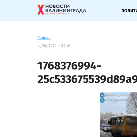
ПОЛИТ
Главная
/
14/01/2026 — 09:49
1768376994-
25c533675539d89a9