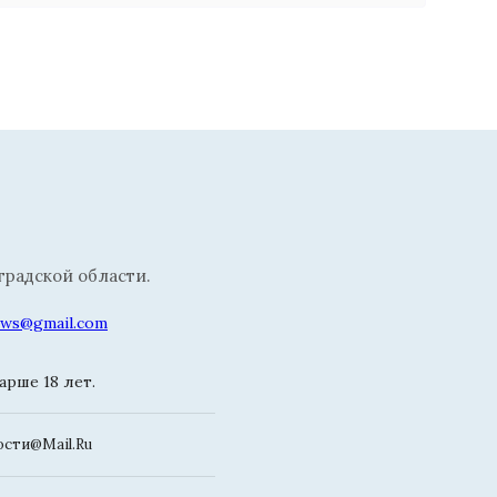
радской области.
news@gmail.com
рше 18 лет.
сти@Mail.Ru