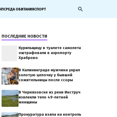
search
ЧП
СРЕДА ОБИТАНИЯ
СПОРТ
ПОСЛЕДНИЕ НОВОСТИ
Курильщицу в туалете самолета
оштрафовали в аэропорту
Храброво
В Калининграде мужчина украл
золотую цепочку у бывшей
сожительницы после ссоры
В Черняховске из реки Инструч
извлекли тело 49-летней
женщины
Прокуратура взяла на контроль