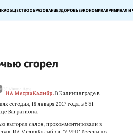
ИКА
ОБЩЕСТВО
ОБРАЗОВАНИЕ
ЗДОРОВЬЕ
ЭКОНОМИКА
КРИМИНАЛ И 
очью сгорел
017/01/image-11.png
ИА МедиаКалибр.
В Калининграде в
 сегодня, 18 января 2017 года, в 5:51
це Багратиона.
ью выгорел салон, прокомментировали в
 года, ИА МедиаКалибр в ГУ МЧС России по