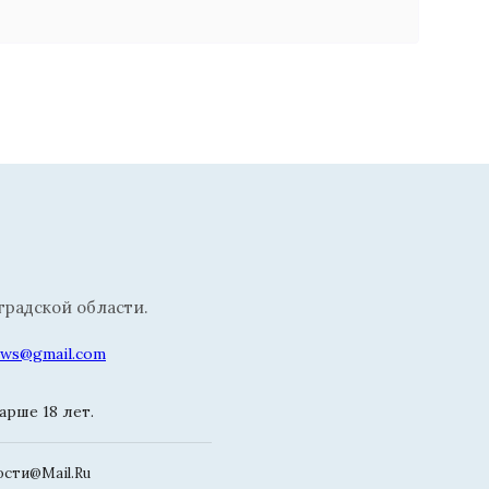
радской области.
news@gmail.com
рше 18 лет.
сти@Mail.Ru