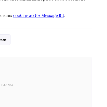
ствиях
сообщило ИА Message RU
.
жар
РЕКЛАМА