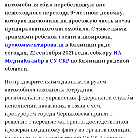
автомобиля сбил перебегавшую вне
пешеходного перехода 9-летнюю девочку,
которая выскочила на проезжую часть из-за
припаркованного автомобиля. С тяжелыми
травмами ребенок госпитализирован,
прокомментировали
в Калининграде
сегодня, 22 сентября 2021 года, собкору
ИА
МедиаКалибр
в
СУ СКР
по Калининградской
области.
По предварительным данным, за рулем
автомобиля находился сотрудник
регионального управления федеральной службы
исполнений наказания, в связи с чем,
прокурором города Черняховска принято
решение о передаче материала доследственной
проверки по данному факту из органов полиции
в производство следователей СУ СК России по