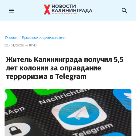
menu
search
Главная
/
Криминал и происшествия
22/01/2026 — 10:43
Житель Калининграда получил 5,5
лет колонии за оправдание
терроризма в Telegram