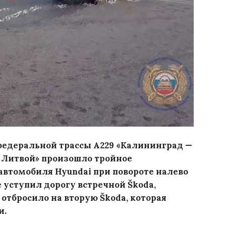
е федеральной трассы А229 «Калининград —
с Литвой» произошло тройное
автомобиля Hyundai при повороте налево
 уступил дорогу встречной Škoda,
 отбросило на вторую Škoda, которая
и.