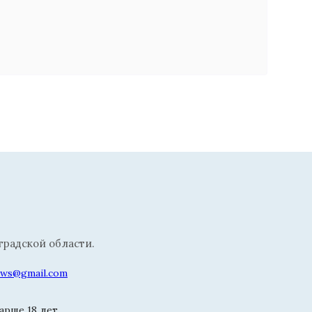
радской области.
news@gmail.com
рше 18 лет.