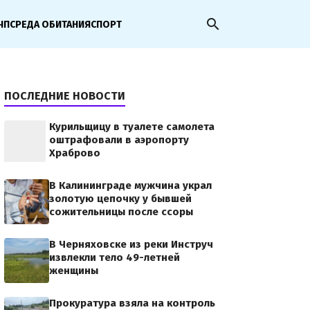
search
ЧП
СРЕДА ОБИТАНИЯ
СПОРТ
ПОСЛЕДНИЕ НОВОСТИ
Курильщицу в туалете самолета
оштрафовали в аэропорту
Храброво
В Калининграде мужчина украл
золотую цепочку у бывшей
сожительницы после ссоры
В Черняховске из реки Инструч
извлекли тело 49-летней
женщины
Прокуратура взяла на контроль