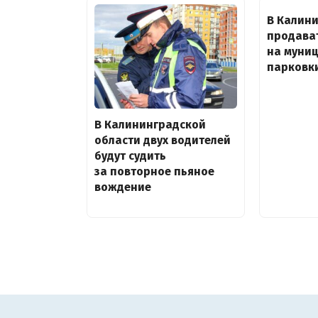
В Калин
продава
на муни
парковк
В Калининградской
области двух водителей
будут судить
за повторное пьяное
вождение