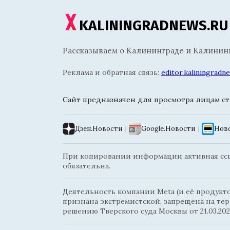
KALININGRADNEWS.RU
Рассказываем о Калининграде и Калининг
Реклама и обратная связь:
editor.kaliningrad
Сайт предназначен для просмотра лицам ста
Дзен.Новости
|
Google.Новости
|
Ново
При копировании информации активная ссыл
обязательна.
Деятельность компании Meta (и её продуктов
признана экстремистской, запрещена на те
решению Тверского суда Москвы от 21.03.202