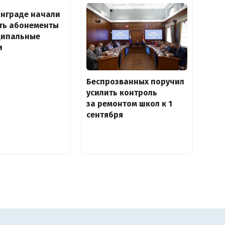
инграде начали
ть абонементы
ципальные
и
Беспрозванных поручил
усилить контроль
за ремонтом школ к 1
сентября