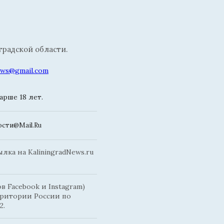
радской области.
news@gmail.com
рше 18 лет.
сти@Mail.Ru
ка на KaliningradNews.ru
 Facebook и Instagram)
рритории России по
2.