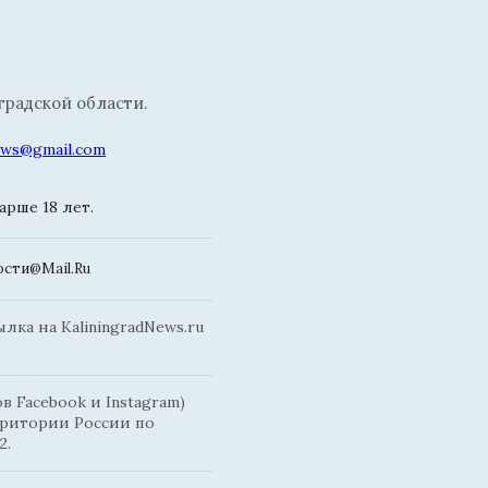
радской области.
news@gmail.com
рше 18 лет.
сти@Mail.Ru
ка на KaliningradNews.ru
 Facebook и Instagram)
рритории России по
2.