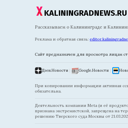
KALININGRADNEWS.RU
Рассказываем о Калининграде и Калининг
Реклама и обратная связь:
editor.kaliningrad
Сайт предназначен для просмотра лицам ста
Дзен.Новости
|
Google.Новости
|
Ново
При копировании информации активная ссыл
обязательна.
Деятельность компании Meta (и её продуктов
признана экстремистской, запрещена на те
решению Тверского суда Москвы от 21.03.202