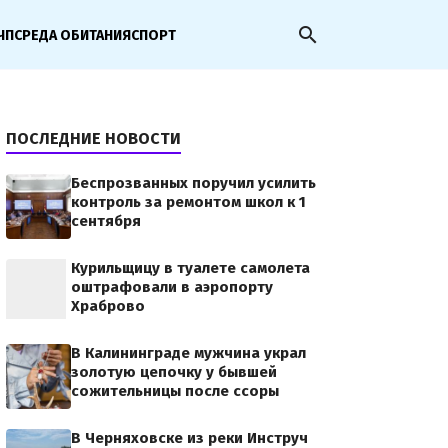
search
ЧП
СРЕДА ОБИТАНИЯ
СПОРТ
ПОСЛЕДНИЕ НОВОСТИ
Беспрозванных поручил усилить
контроль за ремонтом школ к 1
сентября
Курильщицу в туалете самолета
оштрафовали в аэропорту
Храброво
В Калининграде мужчина украл
золотую цепочку у бывшей
сожительницы после ссоры
В Черняховске из реки Инструч