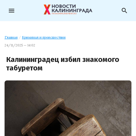
menu
search
Главная
/
Криминал и происшествия
24/11/2025 — 14:02
Калининградец избил знакомого
табуретом