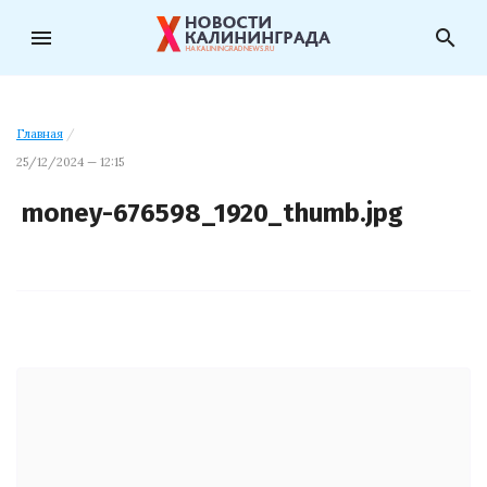
menu
search
Главная
/
25/12/2024 — 12:15
money-676598_1920_thumb.jpg