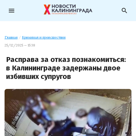
menu
search
Главная
/
Криминал и происшествия
25/12/2025 — 15:38
Расправа за отказ познакомиться:
в Калининграде задержаны двое
избивших супругов