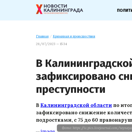
ПОЛИТ
Главная
/
Криминал и происшествия
26/07/2023 — 15:34
В Калининградско
зафиксировано сн
преступности
В
Калининградской области
по ито
зафиксировано снижение количест
подростками, с 75 до 60 правонару
Фото: https://ic.pics.livejournal.com/tayna