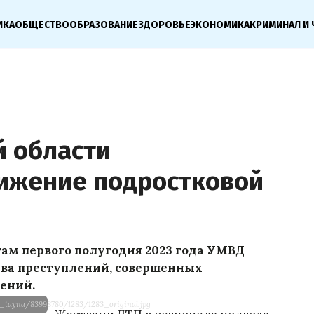
ИКА
ОБЩЕСТВО
ОБРАЗОВАНИЕ
ЗДОРОВЬЕ
ЭКОНОМИКА
КРИМИНАЛ И 
й области
ижение подростковой
гам первого полугодия 2023 года УМВД
ва преступлений, совершенных
шений.
ya_tayna/83998780/1283/1283_original.jpg