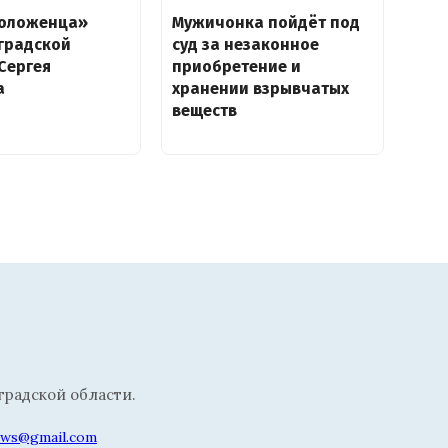
положенца»
Мужичонка пойдёт под
градской
суд за незаконное
Сергея
приобретение и
а
хранении взрывчатых
веществ
радской области.
news@gmail.com