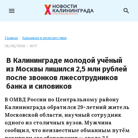
menu
search
Главная
/
Криминал и происшествия
28/05/2026 — 10:17
В Калининграде молодой учёный
из Москвы лишился 2,5 млн рублей
после звонков лжесотрудников
банка и силовиков
В ОМВД России по Центральному району
Калининграда обратился 29-летний житель
Московской области, научный сотрудник
одного из столичных вузов. Мужчина
сообщил, что неизвестные обманным путём
похитили его сбережения — около 2,5