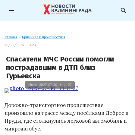
menu
search
Главная
/
Криминал и происшествия
30/07/2025 — 14:23
Спасатели МЧС России помогли
пострадавшим в ДТП близ
Гурьевска
photo_2025-07-30_14-11-27
Дорожно-транспортное происшествие
произошло на трассе между посёлками Доброе и
Пруды, где столкнулись легковой автомобиль и
микроавтобус.