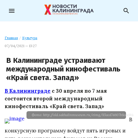
menu
search
Главная
/
Культура
07/04/2021 — 13:27
В Калининграде устраивают
международный кинофестиваль
«Край света. Запад»
В Калининграде
с 30 апреля по 7 мая
состоится второй международный
кинофестиваль «Край света. Запад»
Фото: http://old.sakhalinmuseum.ru/eimg/85acd74607b8cee1b1dfba
В
конкурсную программу войдут пять игровых и