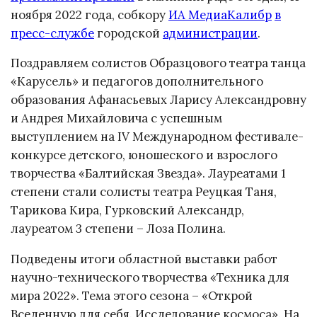
ноября 2022 года, собкору
ИА МедиаКалибр
в
пресс-службе
городской
администрации
.
Поздравляем солистов Образцового театра танца
«Карусель» и педагогов дополнительного
образования Афанасьевых Ларису Александровну
и Андрея Михайловича с успешным
выступлением на IV Международном фестивале-
конкурсе детского, юношеского и взрослого
творчества «Балтийская Звезда». Лауреатами 1
степени стали солисты театра Реуцкая Таня,
Тарикова Кира, Гурковский Александр,
лауреатом 3 степени – Лоза Полина.
Подведены итоги областной выставки работ
научно-технического творчества «Техника для
мира 2022». Тема этого сезона – «Открой
Вселенную для себя. Исследование космоса». На