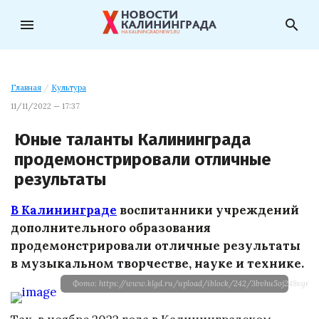
menu
search
Главная
/
Культура
11/11/2022 — 17:37
Юные таланты Калининграда
продемонстрировали отличные
результаты
В Калининграде
воспитанники учреждений
дополнительного образования
продемонстрировали отличные результаты
в музыкальном творчестве, науке и технике.
Фото: https://www.klgd.ru/upload/iblock/242/3bvhu5oj248vgrpg