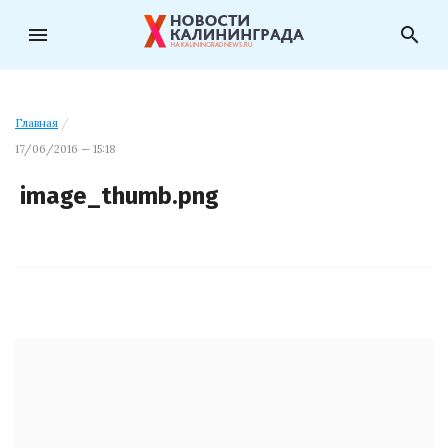
menu
search
Главная
/
17/06/2016 — 15:18
image_thumb.png