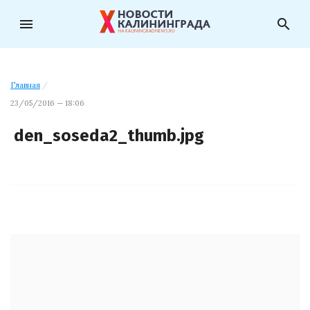
menu
search
Главная
/
23/05/2016 — 18:06
den_soseda2_thumb.jpg