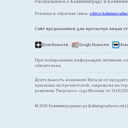
Рассказываем о Калининграде и Калининг
Реклама и обратная связь:
editor.kaliningrad
Сайт предназначен для просмотра лицам ста
Дзен.Новости
|
Google.Новости
|
Ново
При копировании информации активная ссыл
обязательна.
Деятельность компании Meta (и её продуктов
признана экстремистской, запрещена на те
решению Тверского суда Москвы от 21.03.202
© 2026 Калининградньюc.ру (kaliningradnews.ru)
|