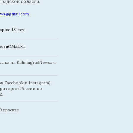
радской области.
news@gmail.com
рше 18 лет.
сти@Mail.Ru
ка на KaliningradNews.ru
 Facebook и Instagram)
рритории России по
2.
О проекте