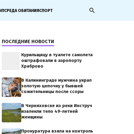
search
ЧП
СРЕДА ОБИТАНИЯ
СПОРТ
ПОСЛЕДНИЕ НОВОСТИ
Курильщицу в туалете самолета
оштрафовали в аэропорту
Храброво
В Калининграде мужчина украл
золотую цепочку у бывшей
сожительницы после ссоры
В Черняховске из реки Инструч
извлекли тело 49-летней
женщины
Прокуратура взяла на контроль