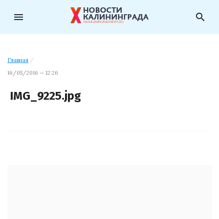
menu
search
Главная
/
16/05/2016 — 12:26
IMG_9225.jpg