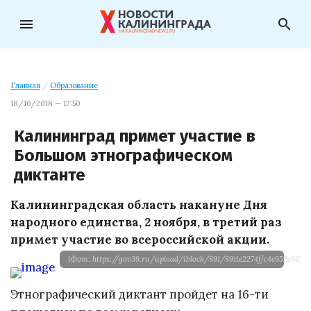
menu
search
Главная
/
Образование
18/10/2018 — 12:50
Калининград примет участие в
Большом этнографическом
диктанте
Калининградская область накануне Дня
народного единства, 2 ноября, в третий раз
примет участие во всероссийской акции.
iФот: https://gov39.ru/upload/iblock/891/8911e2274ffc4e952e8671a7
Этнографический диктант пройдет на 16-ти