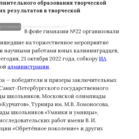
нительного образования творческой
х результатов в творческой
19/z7v0128ze7sanf76w8rvzungwzjnbkhe.JPG
В фойе гимназии №22 организовали
пришедшие на торжественное мероприятие
 и научными работами юных калининградцев,
годня, 21 октября 2022 года, собкору
ИА
кой
администрации
.
ра — победители и призеры заключительных
Санкт-Петербургского государственного
ады школьников, Московской олимпиады
урчатов», Турнира им. М.В. Ломоносова,
ады школьников «Умники и умницы»,
сследовательских работ имени В. И.
нции «Обретённое поколение» и других