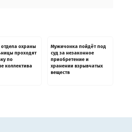
 отдела охраны
Мужичонка пойдёт под
ьницы проходят
суд за незаконное
ку по
приобретение и
ие коллектива
хранении взрывчатых
веществ