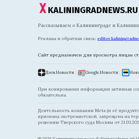
KALININGRADNEWS.RU
Рассказываем о Калининграде и Калининг
Реклама и обратная связь:
editor.kaliningrad
Сайт предназначен для просмотра лицам ста
Дзен.Новости
|
Google.Новости
|
Ново
При копировании информации активная ссыл
обязательна.
Деятельность компании Meta (и её продуктов
признана экстремистской, запрещена на те
решению Тверского суда Москвы от 21.03.202
© 2026 Калининградньюc.ру (kaliningradnews.ru)
|