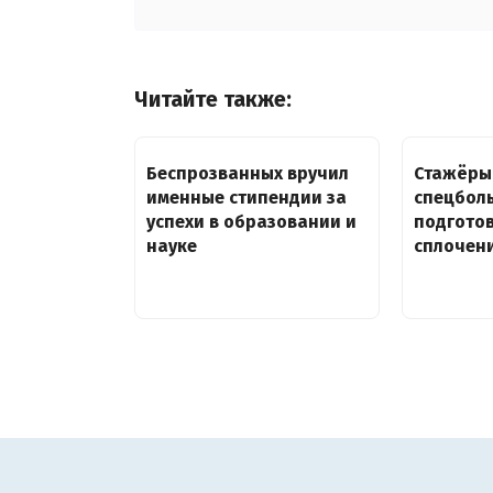
Читайте также:
Беспрозванных вручил
Стажёры
именные стипендии за
спецбол
успехи в образовании и
подготов
науке
сплочен