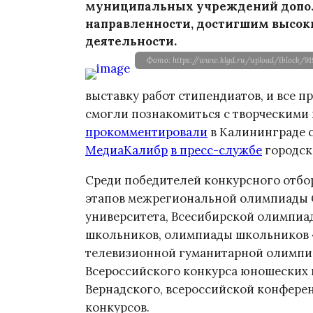
муниципальных учреждений допол
направленности, достигшим высоки
деятельности.
Фото: https://www.klgd.ru/upload/iblock/9
выставку работ стипендиатов, и все 
смогли познакомиться с творческими
прокомментировали
в Калининграде се
МедиаКалибр
в пресс-службе
городс
Среди победителей конкурсного отбо
этапов межрегиональной олимпиады 
университета, Всесибирской олимпи
школьников, олимпиады школьников «К
телевизионной гуманитарной олимпи
Всероссийского конкурса юношеских и
Вернадского, всероссийской конфере
конкурсов.