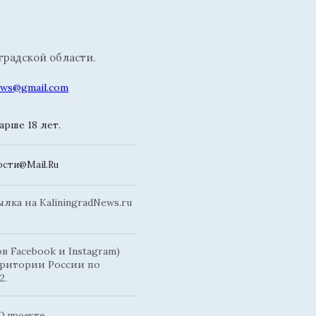
радской области.
news@gmail.com
рше 18 лет.
сти@Mail.Ru
ка на KaliningradNews.ru
 Facebook и Instagram)
рритории России по
2.
О проекте