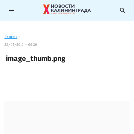
menu
search
Главная
/
23/05/2016 — 09:29
image_thumb.png