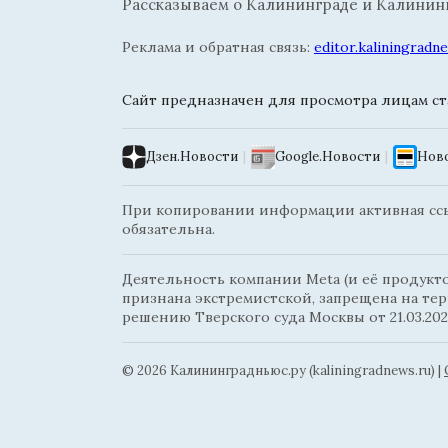
Рассказываем о Калининграде и Калининг
Реклама и обратная связь:
editor.kaliningrad
Сайт предназначен для просмотра лицам ста
Дзен.Новости
|
Google.Новости
|
Ново
При копировании информации активная ссыл
обязательна.
Деятельность компании Meta (и её продуктов
признана экстремистской, запрещена на те
решению Тверского суда Москвы от 21.03.202
© 2026 Калининградньюc.ру (kaliningradnews.ru)
|