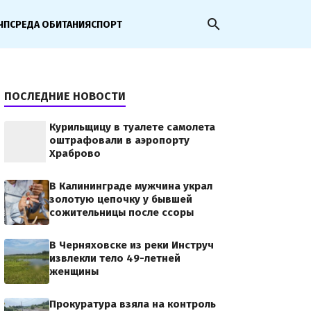
search
ЧП
СРЕДА ОБИТАНИЯ
СПОРТ
ПОСЛЕДНИЕ НОВОСТИ
Курильщицу в туалете самолета
оштрафовали в аэропорту
Храброво
В Калининграде мужчина украл
золотую цепочку у бывшей
сожительницы после ссоры
В Черняховске из реки Инструч
извлекли тело 49-летней
женщины
Прокуратура взяла на контроль