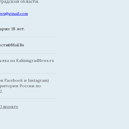
радской области.
news@gmail.com
рше 18 лет.
сти@Mail.Ru
ка на KaliningradNews.ru
 Facebook и Instagram)
рритории России по
2.
О проекте