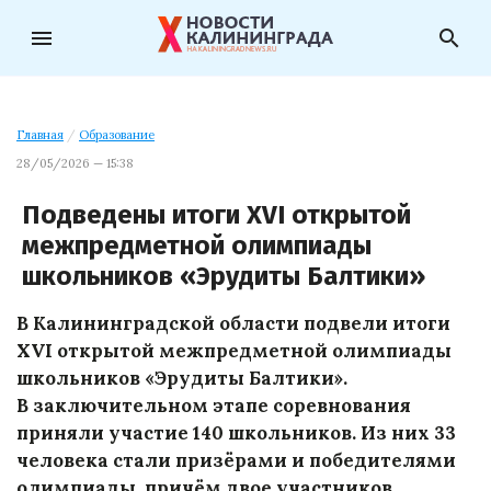
menu
search
Главная
/
Образование
28/05/2026 — 15:38
Подведены итоги XVI открытой
межпредметной олимпиады
школьников «Эрудиты Балтики»
В Калининградской области подвели итоги
XVI открытой межпредметной олимпиады
школьников «Эрудиты Балтики».
В заключительном этапе соревнования
приняли участие 140 школьников. Из них 33
человека стали призёрами и победителями
олимпиады, причём двое участников