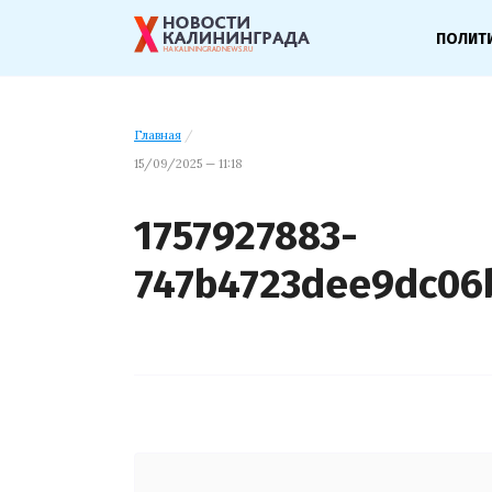
ПОЛИТ
Главная
/
15/09/2025 — 11:18
1757927883-
747b4723dee9dc06