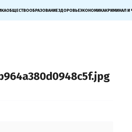
ИКА
ОБЩЕСТВО
ОБРАЗОВАНИЕ
ЗДОРОВЬЕ
ЭКОНОМИКА
КРИМИНАЛ И 
b964a380d0948c5f.jpg