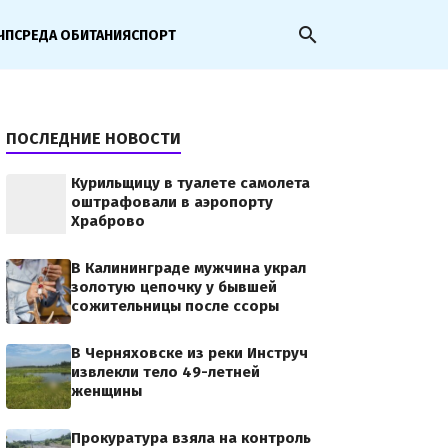
search
ЧП
СРЕДА ОБИТАНИЯ
СПОРТ
ПОСЛЕДНИЕ НОВОСТИ
Курильщицу в туалете самолета
оштрафовали в аэропорту
Храброво
В Калининграде мужчина украл
золотую цепочку у бывшей
сожительницы после ссоры
В Черняховске из реки Инструч
извлекли тело 49-летней
женщины
Прокуратура взяла на контроль