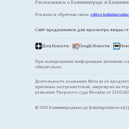
Рассказываем о Калининграде и Калининг
Реклама и обратная связь:
editor.kaliningrad
Сайт предназначен для просмотра лицам ста
Дзен.Новости
|
Google.Новости
|
Ново
При копировании информации активная ссыл
обязательна.
Деятельность компании Meta (и её продуктов
признана экстремистской, запрещена на те
решению Тверского суда Москвы от 21.03.202
© 2026 Калининградньюc.ру (kaliningradnews.ru)
|