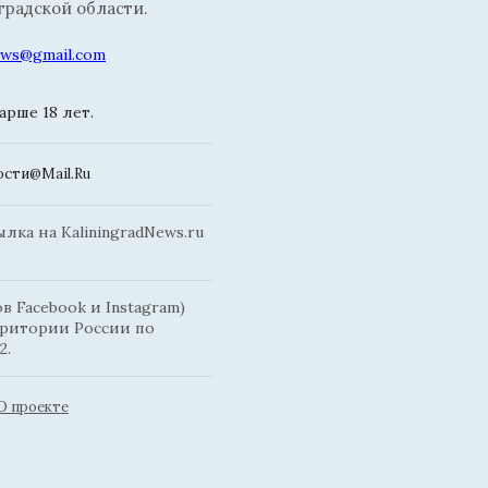
радской области.
news@gmail.com
рше 18 лет.
сти@Mail.Ru
ка на KaliningradNews.ru
 Facebook и Instagram)
рритории России по
2.
О проекте