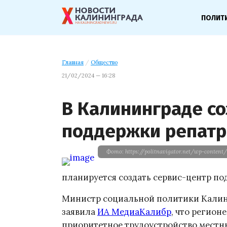
ПОЛИТ
Главная
/
Общество
21/02/2024 — 16:28
В Калининграде со
поддержки репатр
Фото: https://politnavigator.net/wp-content
планируется создать сервис-центр по
Министр социальной политики Калин
заявила
ИА МедиаКалибр
, что регион
приоритетное трудоустройство местн