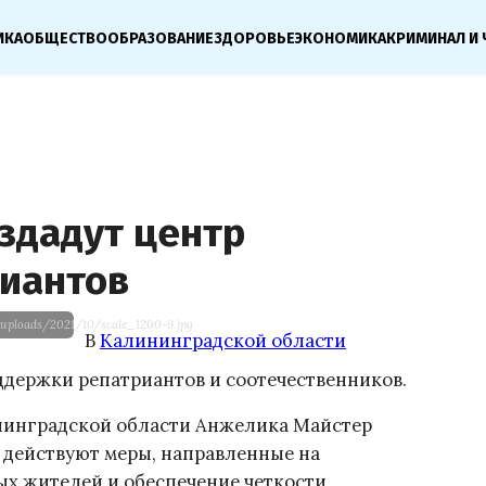
ИКА
ОБЩЕСТВО
ОБРАЗОВАНИЕ
ЗДОРОВЬЕ
ЭКОНОМИКА
КРИМИНАЛ И 
здадут центр
иантов
/uploads/2021/10/scale_1200-9.jpg
В
Калининградской области
ддержки репатриантов и соотечественников.
инградской области Анжелика Майстер
е действуют меры, направленные на
ых жителей и обеспечение четкости