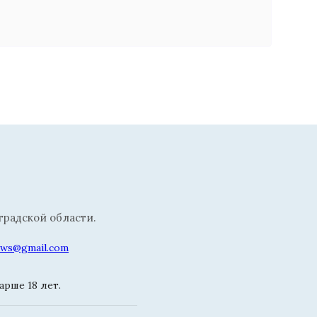
радской области.
news@gmail.com
рше 18 лет.