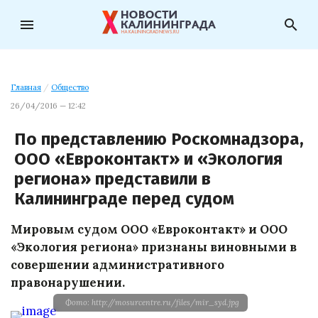
menu
search
Главная
/
Общество
26/04/2016 — 12:42
По представлению Роскомнадзора,
ООО «Евроконтакт» и «Экология
региона» представили в
Калининграде перед судом
Мировым судом ООО «Евроконтакт» и ООО
«Экология региона» признаны виновными в
совершении административного
правонарушении.
Фото: http://mosurcentre.ru/files/mir_syd.jpg