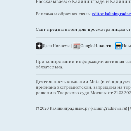
Рассказываем о Калининграде и Калининг
Реклама и обратная связь:
editor.kaliningrad
Сайт предназначен для просмотра лицам ста
Дзен.Новости
|
Google.Новости
|
Ново
При копировании информации активная ссыл
обязательна.
Деятельность компании Meta (и её продуктов
признана экстремистской, запрещена на те
решению Тверского суда Москвы от 21.03.202
© 2026 Калининградньюc.ру (kaliningradnews.ru)
|