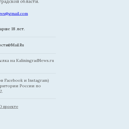
радской области.
news@gmail.com
рше 18 лет.
сти@Mail.Ru
ка на KaliningradNews.ru
 Facebook и Instagram)
рритории России по
2.
О проекте