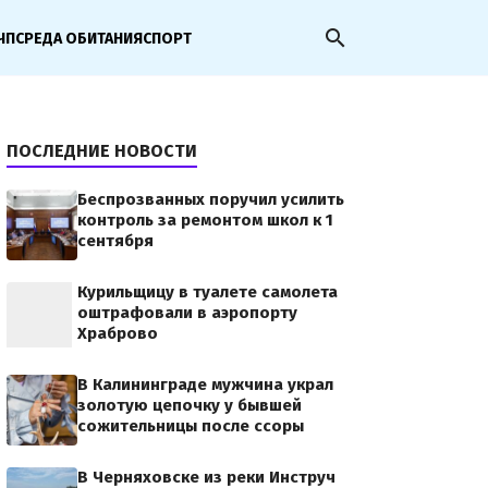
search
ЧП
СРЕДА ОБИТАНИЯ
СПОРТ
ПОСЛЕДНИЕ НОВОСТИ
Беспрозванных поручил усилить
контроль за ремонтом школ к 1
сентября
Курильщицу в туалете самолета
оштрафовали в аэропорту
Храброво
В Калининграде мужчина украл
золотую цепочку у бывшей
сожительницы после ссоры
В Черняховске из реки Инструч