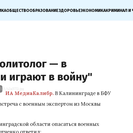
ИКА
ОБЩЕСТВО
ОБРАЗОВАНИЕ
ЗДОРОВЬЕ
ЭКОНОМИКА
КРИМИНАЛ И 
олитолог — в
и играют в войну"
133/s2a5772.jpg
ИА МедиаКалибр.
В Калининграде в БФУ
 встреча с военным экспертом из Москвы
инградской области опасаться военных
тченко ответил: