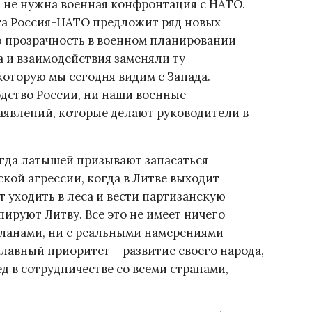
не нужна военная конфронтация с НАТО.
та Россия-НАТО предложит ряд новых
 прозрачность в военном планировании
а и взаимодействия заменяли ту
оторую мы сегодня видим с Запада.
дство России, ни наши военные
заявлений, которые делают руководители в
огда латышей призывают запасаться
кой агрессии, когда в Литве выходит
т уходить в леса и вести партизанскую
пируют Литву. Все это не имеет ничего
ланами, ни с реальными намерениями
главный приоритет – развитие своего народа,
д в сотрудничестве со всеми странами,