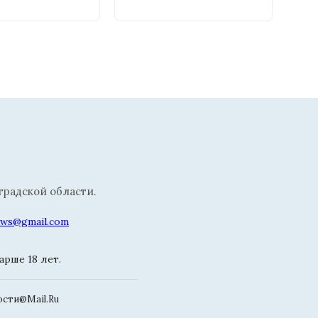
радской области.
news@gmail.com
рше 18 лет.
сти@Mail.Ru