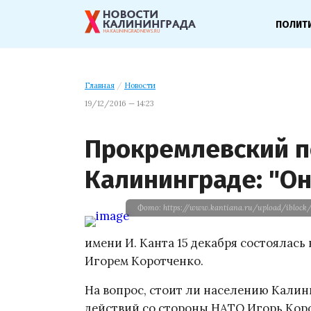
ПОЛИТ
Главная
/
Новости
19/12/2016 — 14:23
Прокремлевский п
Калининграде: "Он
Фото: https://www.kantiana.ru/upload/iblock/
имени И. Канта 15 декабря состоялась
Игорем Коротченко.
На вопрос, стоит ли населению Калин
действий со стороны НАТО Игорь Коро