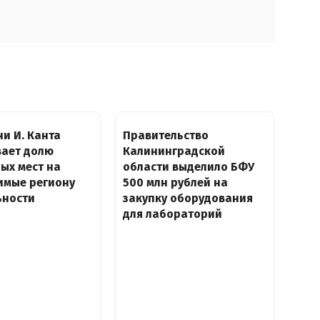
и И. Канта
Правительство
вает долю
Калининградской
ых мест на
области выделило БФУ
имые региону
500 млн рублей на
ьности
закупку оборудования
для лабораторий