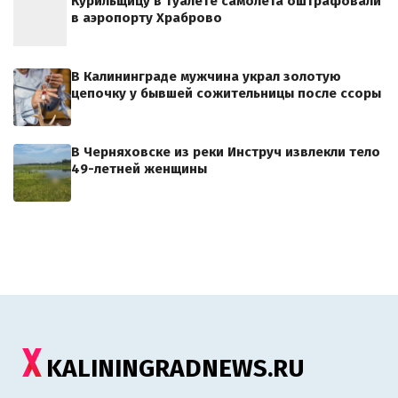
Курильщицу в туалете самолета оштрафовали
в аэропорту Храброво
В Калининграде мужчина украл золотую
цепочку у бывшей сожительницы после ссоры
В Черняховске из реки Инструч извлекли тело
49-летней женщины
KALININGRADNEWS.RU