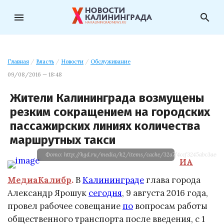
menu
search
Главная
/
Власть
/
Новости
/
Обслуживание
09/08/2016 — 18:48
Жители Калининграда возмущены
резким сокращением на городских
пассажирских линиях количества
маршрутных такси
Фото: http://kgd.ru/media/k2/items/cache/32a7f4ccf3245abc3ae0a5
ИА
МедиаКалибр
.
В
Калининграде
глава города
Александр Ярошук
сегодня
, 9 августа 2016 года,
провел рабочее совещание
по
вопросам работы
общественного транспорта после введения, с 1