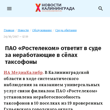
menu
search
Главная
/
Новости
/
Обслуживание
/
Среда обитания
24/10/2017 — 12:19
ПАО «Ростелеком» ответит в суде
за неработающие в сёлах
таксофоны
ИА МедиаКалибр
.
В Калининградской
области в ходе систематического
наблюдения за оказанием универсальных
услуг связи филиалом ПАО «Ростелеком»
установлена неработоспособность
таксофонов в 10 поселках из 19 проверенных
Гурьевского городского округа.