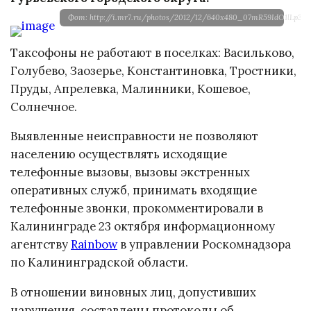
Фот: http://i.mr7.ru/photos/2012/12/640x480_07mR59IdO1lLp3u6u
Таксофоны не работают в поселках: Васильково,
Голубево, Заозерье, Константиновка, Тростники,
Пруды, Апрелевка, Малинники, Кошевое,
Солнечное.
Выявленные неисправности не позволяют
населению осуществлять исходящие
телефонные вызовы, вызовы экстренных
оперативных служб, принимать входящие
телефонные звонки, прокомментировали в
Калининграде 23 октября информационному
агентству
Rainbow
в управлении Роскомнадзора
по Калининградской области.
В отношении виновных лиц, допустивших
нарушения, составлены протоколы об