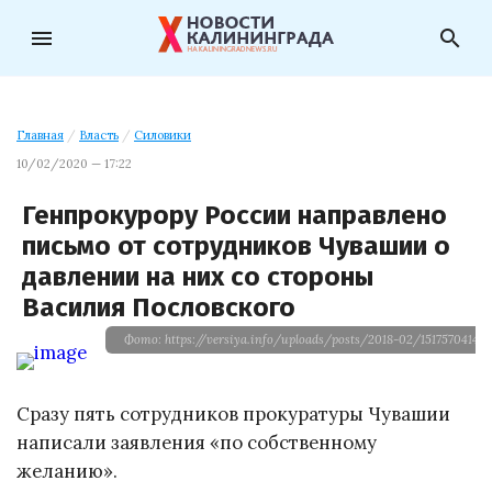
menu
search
Главная
/
Власть
/
Силовики
10/02/2020 — 17:22
Генпрокурору России направлено
письмо от сотрудников Чувашии о
давлении на них со стороны
Василия Пословского
Фото: https://versiya.info/uploads/posts/2018-02/1517570414_o
Сразу пять сотрудников прокуратуры Чувашии
написали заявления «по собственному
желанию».